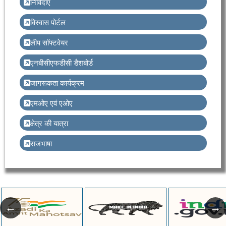
निविदाएँ
विस्वास पोर्टल
लीप सॉफ्टवेयर
एनबीसीएफडीसी डैशबोर्ड
जागरूकता कार्यक्रम
एमओए एवं एओए
क्षेत्र की यात्रा
राजभाषा