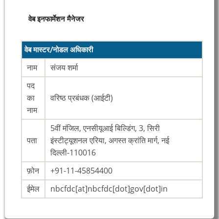
वेब इनफार्मेशन मैनेजर
वेब मास्टर/नोडल अधिकारी
नाम
संजय शर्मा
पद
का
वरिष्ठ प्रबंधक (आईटी)
नाम
5वीं मंजिल, एनसीयूआई बिल्डिंग, 3, सिरी
पता
इंस्टीट्यूशनल एरिया, अगस्त क्रांति मार्ग, नई
दिल्ली-110016
फ़ोन
+91-11-45854400
ईमेल
nbcfdc[at]nbcfdc[dot]gov[dot]in