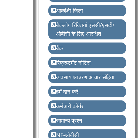
आकांक्षी-जिला
बैकलॉग रिक्तियां एससी/एसटी/
ओबीसी के लिए आरक्षित
बैंक
रिक्रूटमेंट नोटिस
व्यवसाय आचरण आचार संहिता
हमें दान करें
कर्मचारी कॉर्नर
सामान्य प्रश्न
NF-ओबीसी