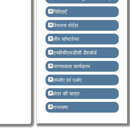
निविदाएँ
विस्वास पोर्टल
लीप सॉफ्टवेयर
एनबीसीएफडीसी डैशबोर्ड
जागरूकता कार्यक्रम
एमओए एवं एओए
क्षेत्र की यात्रा
राजभाषा