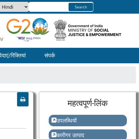
Select
Search
your
language
िदाएं/रिक्तियां
संपर्क
महत्वपूर्ण-लिंक
उपलब्धियों
कारीगर उत्पाद